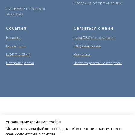
Сведения об организации
ЛИЦЕНЗИЯ №4245 от
14.10.2020
События
Связаться с нами
Новости
tsopp78@obr.gov.spb.ru
Календарь
(812) 644-59-44
ЦОПП в СМИ
Контакты
Истории успеха
Часто задаваемые вопросы
Управление файлами cookie
Мы используем файлы cookie для обеспечения наилучшего
взаимодействия с сайтом.