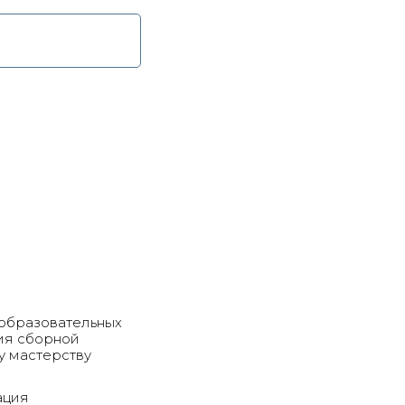
 образовательных
ия сборной
у мастерству
ация