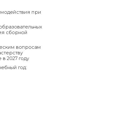
имодействия при
 образовательных
ия сборной
ческим вопросам
астерству
в 2027 году
чебный год: