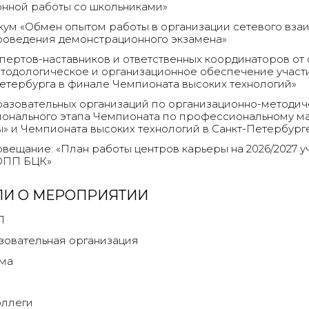
нной работы со школьниками»
ум «Обмен опытом работы в организации сетевого вза
роведения демонстрационного экзамена»
пертов-наставников и ответственных координаторов от
тодологическое и организационное обеспечение участ
етербурга в финале Чемпионата высоких технологий»
азовательных организаций по организационно-методи
онального этапа Чемпионата по профессиональному м
 и Чемпионата высоких технологий в Санкт-Петербурге 
вещание: «План работы центров карьеры на 2026/2027 у
ОПП БЦК»
ЛИ О МЕРОПРИЯТИИ
П
зовательная организация
ма
оллеги