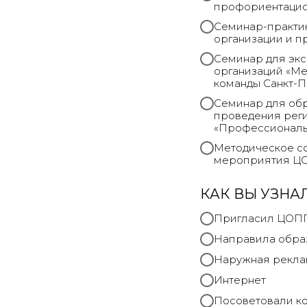
профориентацио
Семинар-практик
организации и п
Семинар для экс
организаций «Ме
команды Санкт-П
Семинар для обр
проведения реги
«Профессионалы»
Методическое со
мероприятия Ц
КАК ВЫ УЗНА
Пригласил ЦОП
Направила обра
Наружная рекла
Интернет
Посоветовали к