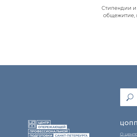
Стипендии и
общежитие, 
ЦОП
О цент