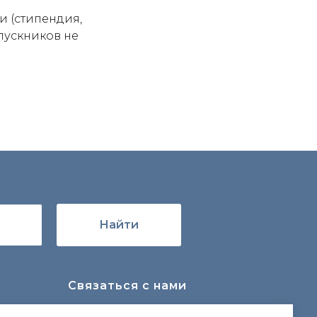
 (стипендия,
пускников не
Найти
Связаться с нами
tsopp78@obr.gov.spb.ru