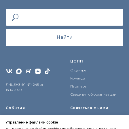
Найти
ЦОПП
О центре
Команда
ЛИЦЕНЗИЯ №4245 от
Партнеры
14.10.2020
Сведения об организации
События
Связаться с нами
Новости
tsopp78@obr.gov.spb.ru
Управление файлами cookie
Календарь
(812) 644-59-44
Мы используем файлы cookie для обеспечения наилучшего